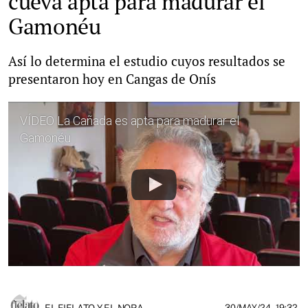
cueva apta para madurar el
Gamonéu
Así lo determina el estudio cuyos resultados se
presentaron hoy en Cangas de Onís
VÍDEO La Cañada es apta para madurar el
Gamonéu
EL FIELATO Y EL NORA
30/MAY/24
- 19:32