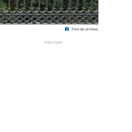
photo_camera
Foto de archivo.
6