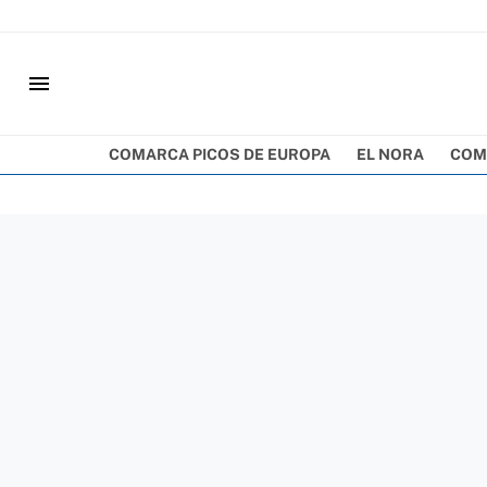
menu
COMARCA PICOS DE EUROPA
EL NORA
COM