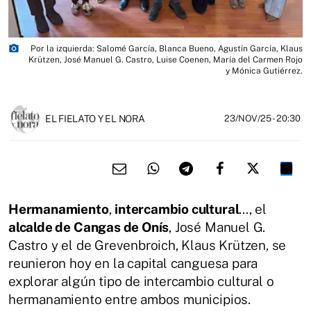
photo_camera
Por la izquierda: Salomé García, Blanca Bueno, Agustín García, Klaus
Krützen, José Manuel G. Castro, Luise Coenen, María del Carmen Rojo
y Mónica Gutiérrez.
EL FIELATO Y EL NORA
23/NOV/25
- 20:30
Hermanamiento
,
intercambio cultural
..., el
alcalde de Cangas de Onís
, José Manuel G.
Castro y el de Grevenbroich, Klaus Krützen, se
reunieron hoy en la capital canguesa para
explorar algún tipo de intercambio cultural o
hermanamiento entre ambos municipios.