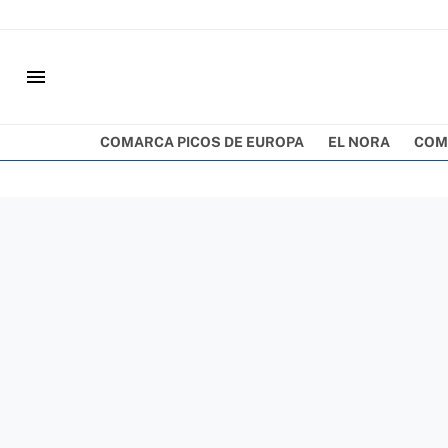
menu
COMARCA PICOS DE EUROPA
EL NORA
COM