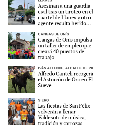
LLANES
Asesinan a una guardia
civil tras un tiroteo en el
cuartel de Llanes y otro
agente resulta herido
grave
CANGAS DE ONÍS
Cangas de Onís impulsa
un taller de empleo que
creará 40 puestos de
trabajo
IVÁN ALLENDE, ALCALDE DE PILOÑA, PREGONARÁ LA FIESTA
Alfredo Canteli recogerá
el Asturcón de Oro en El
Sueve
SIERO
Las fiestas de San Félix
volverán a llenar
Valdesoto de música,
tradición y carrozas