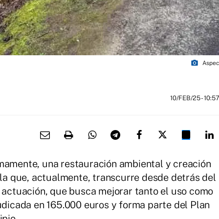
photo_camera
Aspect
10/FEB/25
- 10:5
imamente, una restauración ambiental y creación
lla que, actualmente, transcurre desde detrás del
a actuación, que busca mejorar tanto el uso como
judicada en 165.000 euros y forma parte del Plan
ipio.