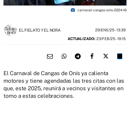
photo_camera
carnaval-cangas-onis-2024-16
EL FIELATO Y EL NORA
29/ENE/25
- 13:39
ACTUALIZADO:
23/FEB/25 - 19:15
El Carnaval de Cangas de Onís ya calienta
motores y tiene agendadas las tres citas con las
que, este 2025, reunirá a vecinos y visitantes en
torno a estas celebraciones.