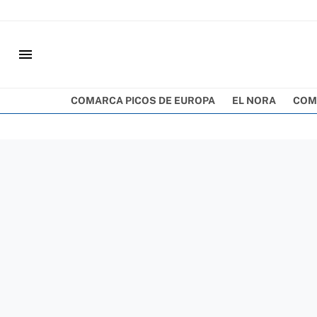
menu
COMARCA PICOS DE EUROPA
EL NORA
COM