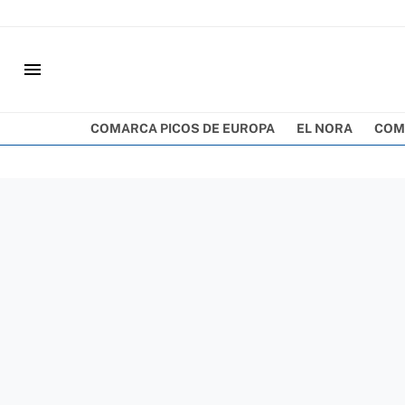
menu
COMARCA PICOS DE EUROPA
EL NORA
COM