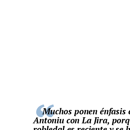
Muchos ponen énfasis en que estamos confundiendo San
Antoniu con La Jira, por
robledal es reciente y se