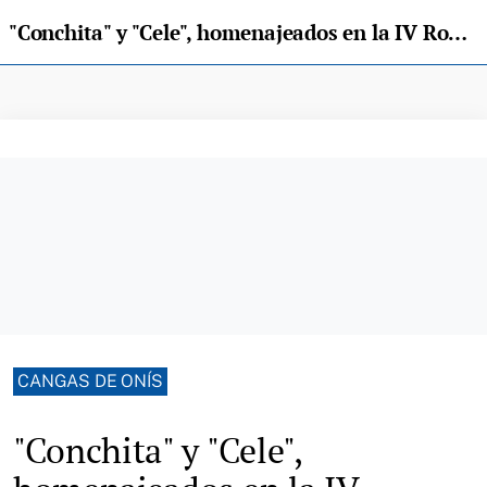
"Conchita" y "Cele", homenajeados en la IV Romería de Vegamaor (Puerto de Cuana)
CANGAS DE ONÍS
"Conchita" y "Cele",