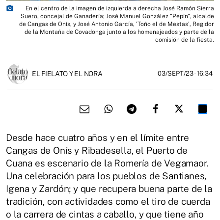
photo_camera
En el centro de la imagen de izquierda a derecha José Ramón Sierra
Suero, concejal de Ganadería; José Manuel González "Pepín", alcalde
de Cangas de Onís, y José Antonio García, 'Toño el de Mestas', Regidor
de la Montaña de Covadonga junto a los homenajeados y parte de la
comisión de la fiesta.
EL FIELATO Y EL NORA
03/SEPT/23
- 16:34
Desde hace cuatro años y en el límite entre
Cangas de Onís y Ribadesella, el Puerto de
Cuana es escenario de la Romería de Vegamaor.
Una celebración para los pueblos de Santianes,
Igena y Zardón; y que recupera buena parte de la
tradición, con actividades como el tiro de cuerda
o la carrera de cintas a caballo, y que tiene año