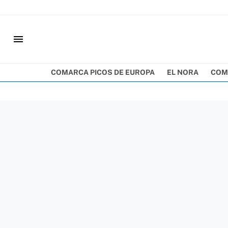
menu
COMARCA PICOS DE EUROPA
EL NORA
COM