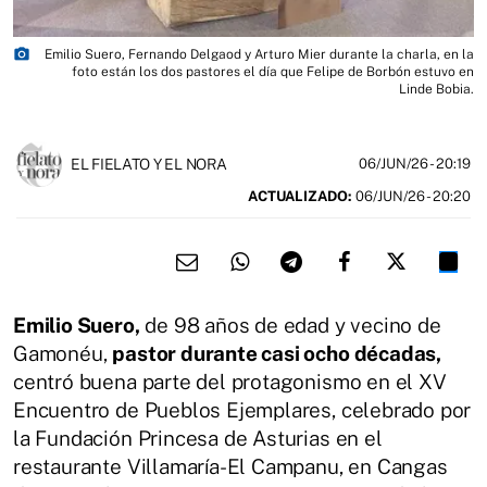
photo_camera
Emilio Suero, Fernando Delgaod y Arturo Mier durante la charla, en la
foto están los dos pastores el día que Felipe de Borbón estuvo en
Linde Bobia.
EL FIELATO Y EL NORA
06/JUN/26
- 20:19
ACTUALIZADO:
06/JUN/26 - 20:20
Emilio Suero,
de 98 años de edad y vecino de
Gamonéu,
pastor durante casi ocho décadas,
centró buena parte del protagonismo en el XV
Encuentro de Pueblos Ejemplares, celebrado por
la Fundación Princesa de Asturias en el
restaurante Villamaría-El Campanu, en Cangas