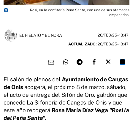
photo_camera
Rosi, en la confitería Peña Santa, con una de sus afamadas
empanadas.
EL FIELATO Y EL NORA
28/FEB/25
- 18:47
ACTUALIZADO:
28/FEB/25 - 18:47
El salón de plenos del
Ayuntamiento de Cangas
de Onís
acogerá, el próximo 8 de marzo, sábado,
el acto de entrega del Sifón de Oro, galrdón que
concede La Sifonería de Cangas de Onís y que
este año recogerá
Rosa María Díaz Vega
"Rosi la
del Peña Santa".