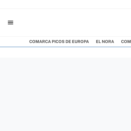
menu
COMARCA PICOS DE EUROPA
EL NORA
COM