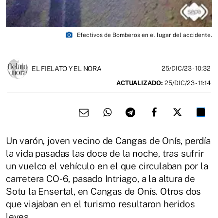
photo_camera
Efectivos de Bomberos en el lugar del accidente.
EL FIELATO Y EL NORA
25/DIC/23
- 10:32
ACTUALIZADO:
25/DIC/23 - 11:14
Un varón, joven vecino de Cangas de Onís, perdía
la vida pasadas las doce de la noche, tras sufrir
un vuelco el vehículo en el que circulaban por la
carretera CO-6, pasado Intriago, a la altura de
Sotu la Ensertal, en Cangas de Onís. Otros dos
que viajaban en el turismo resultaron heridos
leves.