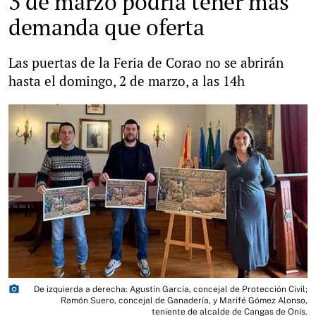
3 de marzo podría tener más
demanda que oferta
Las puertas de la Feria de Corao no se abrirán
hasta el domingo, 2 de marzo, a las 14h
photo_camera
De izquierda a derecha: Agustín García, concejal de Protección Civil;
Ramón Suero, concejal de Ganadería, y Marifé Gómez Alonso,
teniente de alcalde de Cangas de Onís.