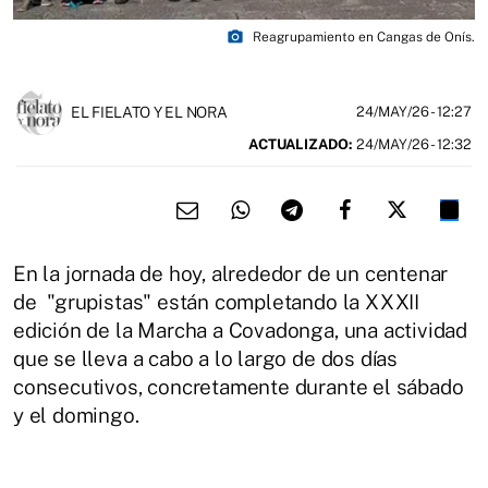
photo_camera
Reagrupamiento en Cangas de Onís.
EL FIELATO Y EL NORA
24/MAY/26
- 12:27
ACTUALIZADO:
24/MAY/26 - 12:32
En la jornada de hoy, alrededor de un centenar
de "grupistas" están completando la XXXII
edición de la Marcha a Covadonga, una actividad
que se lleva a cabo a lo largo de dos días
consecutivos, concretamente durante el sábado
y el domingo.