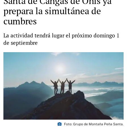
Santa de Cangas de Onís ya
prepara la simultánea de
cumbres
La actividad tendrá lugar el próximo domingo 1
de septiembre
photo_camera
Foto: Grupo de Montaña Peña Santa.