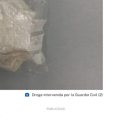
photo_camera
Droga intervenida por la Guardia Civil (2)
0