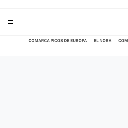
menu
COMARCA PICOS DE EUROPA
EL NORA
COM