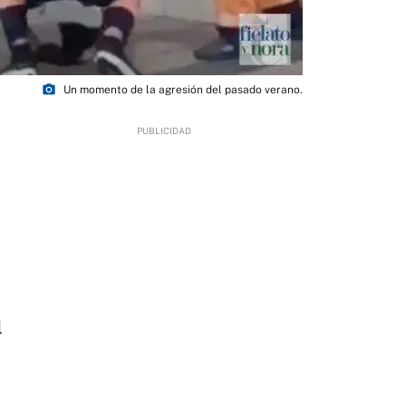
photo_camera
Un momento de la agresión del pasado verano.
1
l