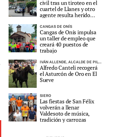
civil tras un tiroteo en el
cuartel de Llanes y otro
agente resulta herido
grave
CANGAS DE ONÍS
Cangas de Onís impulsa
un taller de empleo que
creará 40 puestos de
trabajo
IVÁN ALLENDE, ALCALDE DE PILOÑA, PREGONARÁ LA FIESTA
o
Alfredo Canteli recogerá
el Asturcón de Oro en El
Sueve
SIERO
Las fiestas de San Félix
volverán a llenar
Valdesoto de música,
tradición y carrozas