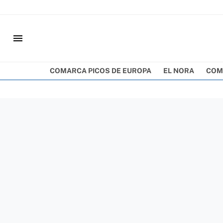
menu
COMARCA PICOS DE EUROPA
EL NORA
COM