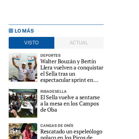
LO MÁS
VISTO
ACTUAL
DEPORTES
Walter Bouzán y Bertín
Llera vuelven a conquistar
el Sella tras un
espectacular sprint en
Ribadesella
RIBADESELLA
El Sella vuelve a sentarse
a la mesa en los Campos
de Oba
CANGAS DE ONÍS
Rescatado un espeleólogo
polaco en los Picos de