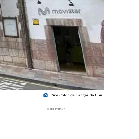
photo_camera
Cine Colón de Cangas de Onís.
7