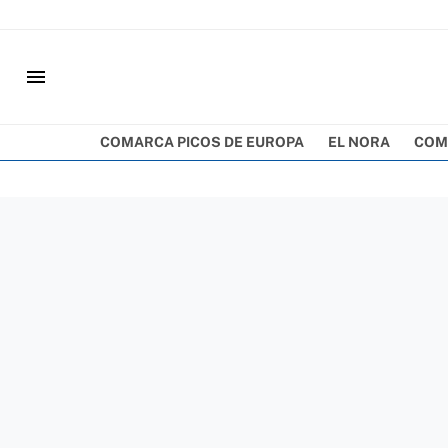
menu
COMARCA PICOS DE EUROPA
EL NORA
COM