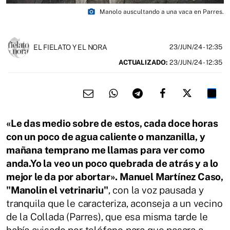
photo_camera
Manolo auscultando a una vaca en Parres.
EL FIELATO Y EL NORA
23/JUN/24
- 12:35
ACTUALIZADO:
23/JUN/24 - 12:35
«Le das medio sobre de estos, cada doce horas
con un poco de agua caliente o manzanilla, y
mañana temprano me llamas para ver como
anda.Yo la veo un poco quebrada de atrás y a lo
mejor le da por abortar». Manuel Martínez Caso,
"Manolin el vetrinariu"
, con la voz pausada y
tranquila que le caracteriza, aconseja a un vecino
de la Collada (Parres), que esa misma tarde le
había avisado por teléfono para que pasara a