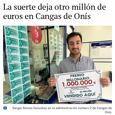
La suerte deja otro millón de
euros en Cangas de Onís
photo_camera
Sergio Alonso González en la administración número 2 de Cangas de
Onís.