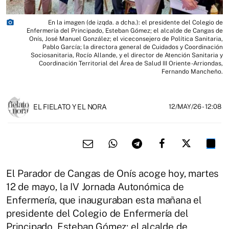
photo_camera
En la imagen (de izqda. a dcha.): el presidente del Colegio de
Enfermería del Principado, Esteban Gómez; el alcalde de Cangas de
Onís, José Manuel González; el viceconsejero de Política Sanitaria,
Pablo García; la directora general de Cuidados y Coordinación
Sociosanitaria, Rocío Allande, y el director de Atención Sanitaria y
Coordinación Territorial del Área de Salud III Oriente -Arriondas,
Fernando Mancheño.
EL FIELATO Y EL NORA
12/MAY/26
- 12:08
El Parador de Cangas de Onís acoge hoy, martes
12 de mayo, la IV Jornada Autonómica de
Enfermería, que inauguraban esta mañana el
presidente del Colegio de Enfermería del
Principado, Esteban Gómez; el alcalde de