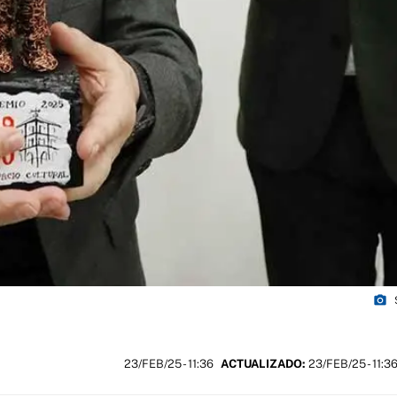
photo_camera
23/FEB/25
- 11:36
ACTUALIZADO:
23/FEB/25 - 11:3