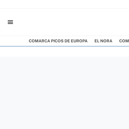
menu
COMARCA PICOS DE EUROPA
EL NORA
COM