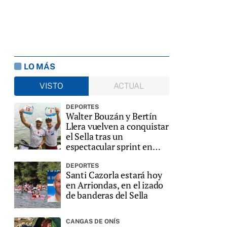
LO MÁS
VISTO
ACTUAL
DEPORTES
Walter Bouzán y Bertín
Llera vuelven a conquistar
el Sella tras un
espectacular sprint en
Ribadesella
DEPORTES
Santi Cazorla estará hoy
en Arriondas, en el izado
de banderas del Sella
CANGAS DE ONÍS