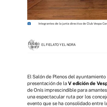
photo_camera
Integrantes de la junta directiva de Club Vespa Ca
EL FIELATO Y EL NORA
El Salón de Plenos del ayuntamiento
presentación de la
V edición de Ves
de Onís imprescindible para amantes 
una espectacular ruta por los conce
evento que se ha consolidado entre 