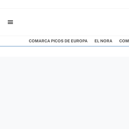
menu
COMARCA PICOS DE EUROPA
EL NORA
COM