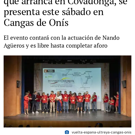
que arranca en Covadonga, se
presenta este sábado en
Cangas de Onís
El evento contará con la actuación de Nando
Agüeros y es libre hasta completar aforo
photo_camera
vuelta-espana-ultreya-cangas-onis