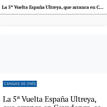
La 5ª Vuelta España Ultreya, que arranca en Covadonga, se presenta este sábado en Cangas de Onís
CANGAS DE ONÍS
La 5ª Vuelta España Ultreya,