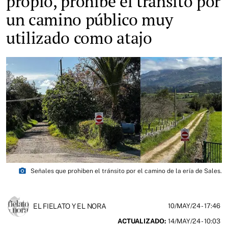
propio, prohibe el tránsito por
un camino público muy
utilizado como atajo
photo_camera
Señales que prohiben el tránsito por el camino de la ería de Sales.
EL FIELATO Y EL NORA
10/MAY/24
- 17:46
ACTUALIZADO:
14/MAY/24 - 10:03