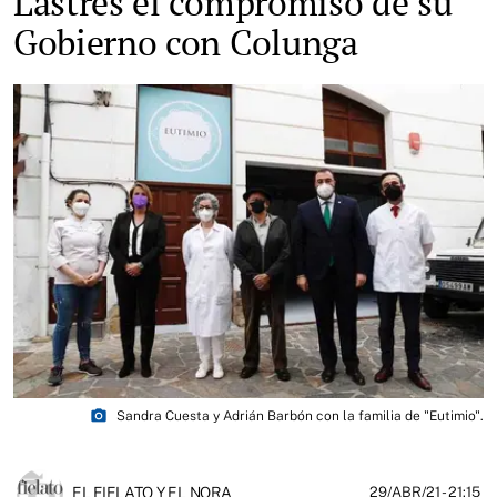
Lastres el compromiso de su
Gobierno con Colunga
photo_camera
Sandra Cuesta y Adrián Barbón con la familia de "Eutimio".
EL FIELATO Y EL NORA
29/ABR/21
- 21:15