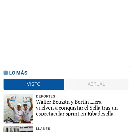
LO MÁS
VISTO
ACTUAL
DEPORTES
Walter Bouzán y Bertín Llera
vuelven a conquistar el Sella tras un
espectacular sprint en Ribadesella
LLANES