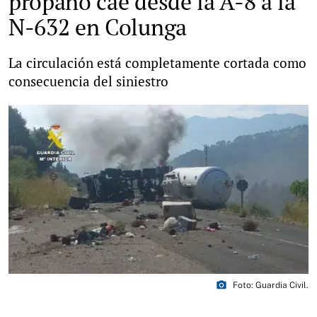
propano cae desde la A-8 a la
N-632 en Colunga
La circulación está completamente cortada como
consecuencia del siniestro
photo_camera
Foto: Guardia Civil.