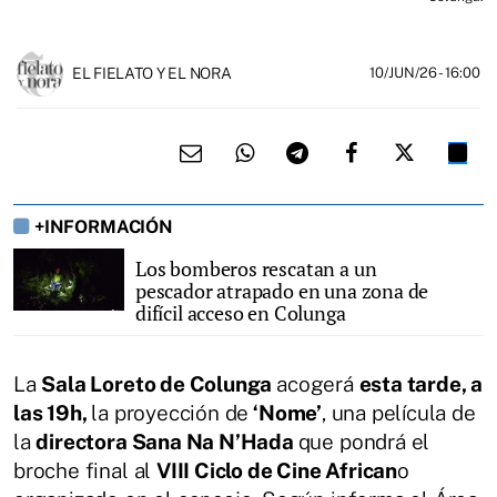
EL FIELATO Y EL NORA
10/JUN/26
- 16:00
+INFORMACIÓN
Los bomberos rescatan a un
pescador atrapado en una zona de
difícil acceso en Colunga
La
Sala Loreto de Colunga
acogerá
esta tarde, a
las 19h,
la proyección de
‘Nome’
, una película de
la
directora Sana Na N’Hada
que pondrá el
broche final al
VIII Ciclo de Cine African
o