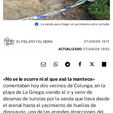
photo_camera
La senda para llegar al yacimiento está cortada.
EL FIELATO Y EL NORA
27/JUN/24
- 13:17
ACTUALIZADO:
27/JUN/24 - 13:53
«No se le ocurre ni al que asó la manteca»
comentaban hoy dos vecinos de Colunga, en la
playa de La Griega, viendo el ir y venir de
decenas de turistas por la senda que lleva desde
el arenal hasta el yacimiento de huellas de
dinosaurio, una de las grandes atracciones del