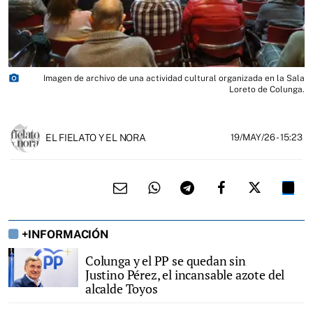
photo_camera
Imagen de archivo de una actividad cultural organizada en la Sala
Loreto de Colunga.
EL FIELATO Y EL NORA
19/MAY/26
- 15:23
+INFORMACIÓN
Colunga y el PP se quedan sin
Justino Pérez, el incansable azote del
alcalde Toyos