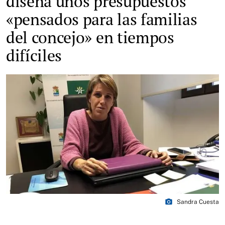
diseña unos presupuestos
«pensados para las familias
del concejo» en tiempos
difíciles
photo_camera
Sandra Cuesta