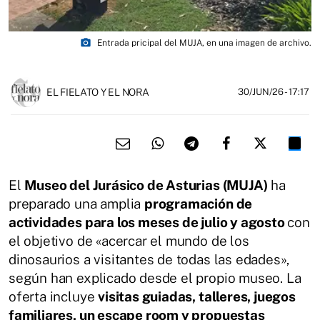
photo_camera
Entrada pricipal del MUJA, en una imagen de archivo.
EL FIELATO Y EL NORA
30/JUN/26
- 17:17
El
Museo del Jurásico de Asturias (MUJA)
ha
preparado una amplia
programación de
actividades para los meses de julio y agosto
con
el objetivo de «acercar el mundo de los
dinosaurios a visitantes de todas las edades»,
según han explicado desde el propio museo. La
oferta incluye
visitas guiadas, talleres, juegos
familiares, un escape room y propuestas