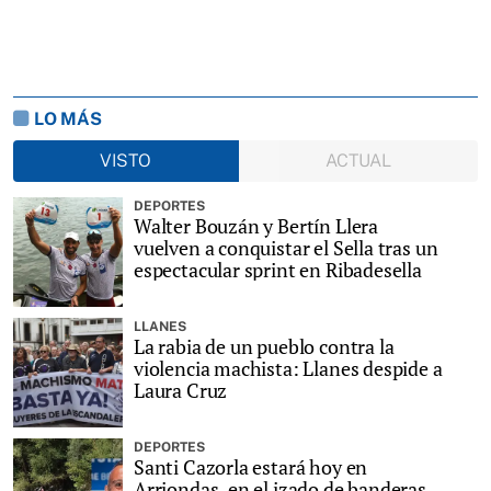
LO MÁS
VISTO
ACTUAL
DEPORTES
Walter Bouzán y Bertín Llera
vuelven a conquistar el Sella tras un
espectacular sprint en Ribadesella
LLANES
La rabia de un pueblo contra la
violencia machista: Llanes despide a
Laura Cruz
DEPORTES
Santi Cazorla estará hoy en
Arriondas, en el izado de banderas