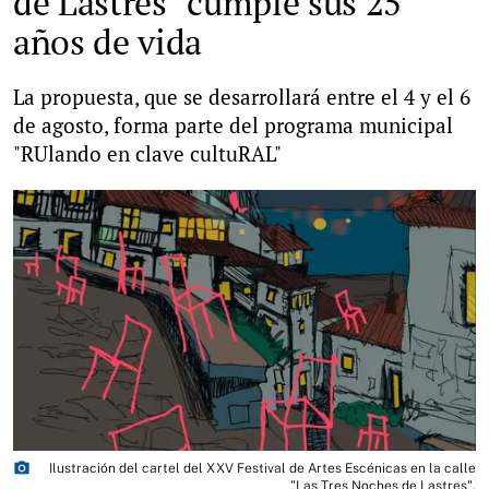
de Lastres" cumple sus 25
años de vida
La propuesta, que se desarrollará entre el 4 y el 6
de agosto, forma parte del programa municipal
"RUlando en clave cultuRAL"
photo_camera
Ilustración del cartel del XXV Festival de Artes Escénicas en la calle
"Las Tres Noches de Lastres".