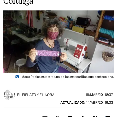
Colunga
photo_camera
Macu Pacios muestra una de las mascarillas que confecciona.
EL FIELATO Y EL NORA
19/MAR/20
- 18:37
ACTUALIZADO:
14/ABR/20 - 19:33