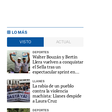
LO MÁS
VISTO
ACTUAL
DEPORTES
Walter Bouzán y Bertín
Llera vuelven a conquistar
el Sella tras un
espectacular sprint en
Ribadesella
LLANES
La rabia de un pueblo
contra la violencia
machista: Llanes despide
a Laura Cruz
DEPORTES