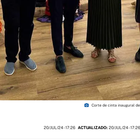
photo_camera
Corte de cinta inaugural de
20/JUL/24
- 17:26
ACTUALIZADO:
20/JUL/24 - 17:2