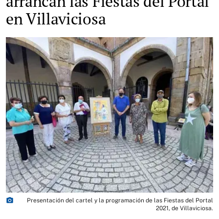
arrancan las Fiestas del Portal
en Villaviciosa
photo_camera
Presentación del cartel y la programación de las Fiestas del Portal
2021, de Villaviciosa.