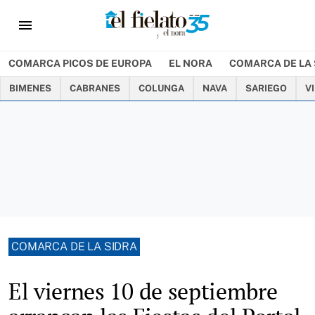
menu
COMARCA PICOS DE EUROPA
EL NORA
COMARCA DE LA 
BIMENES
CABRANES
COLUNGA
NAVA
SARIEGO
V
COMARCA DE LA SIDRA
El viernes 10 de septiembre