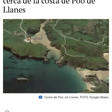
cerca de la costa de Poo de
Llanes
photo_camera
Costa de Poo, en Llanes. FOTO: Google Maps.