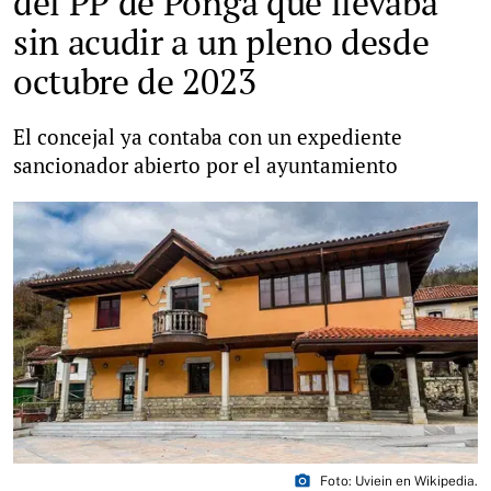
del PP de Ponga que llevaba
sin acudir a un pleno desde
octubre de 2023
El concejal ya contaba con un expediente
sancionador abierto por el ayuntamiento
photo_camera
Foto: Uviein en Wikipedia.