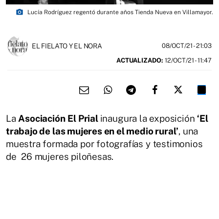
photo_camera
Lucía Rodríguez regentó durante años Tienda Nueva en Villamayor.
EL FIELATO Y EL NORA
08/OCT/21
- 21:03
ACTUALIZADO:
12/OCT/21 - 11:47
La
Asociación
El Prial
inaugura la exposición
‘El
trabajo de las mujeres en el medio rural’
, una
muestra formada por fotografías y testimonios
de 26 mujeres piloñesas.