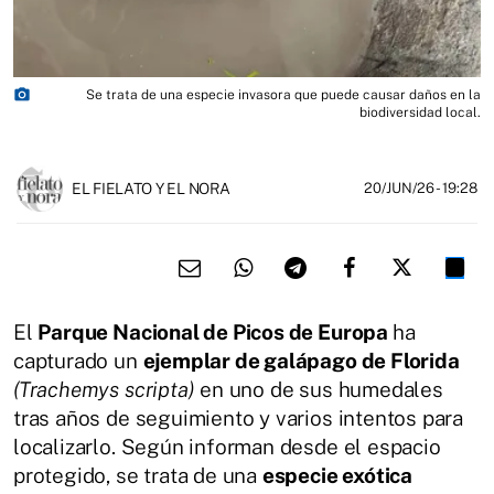
photo_camera
Se trata de una especie invasora que puede causar daños en la
biodiversidad local.
EL FIELATO Y EL NORA
20/JUN/26
- 19:28
El
Parque Nacional de Picos de Europa
ha
capturado un
ejemplar de galápago de Florida
(Trachemys scripta)
en uno de sus humedales
tras años de seguimiento y varios intentos para
localizarlo. Según informan desde el espacio
protegido, se trata de una
especie exótica