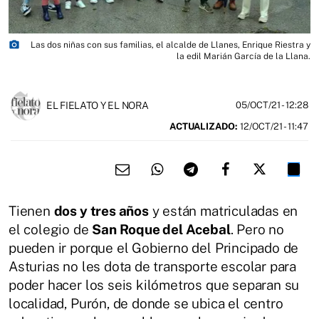
photo_camera
Las dos niñas con sus familias, el alcalde de Llanes, Enrique Riestra y
la edil Marián García de la Llana.
EL FIELATO Y EL NORA
05/OCT/21
- 12:28
ACTUALIZADO:
12/OCT/21 - 11:47
Tienen
dos y tres años
y están matriculadas en
el colegio de
San Roque del Acebal
. Pero no
pueden ir porque el Gobierno del Principado de
Asturias no les dota de transporte escolar para
poder hacer los seis kilómetros que separan su
localidad, Purón, de donde se ubica el centro