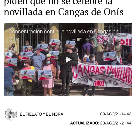
piden que no se celebre la
novillada en Cangas de Onís
Concentración contra la novillada en Cangas de
Onís
EL FIELATO Y EL NORA
09/AGO/21
- 14:42
ACTUALIZADO:
20/AGO/21 - 21:44