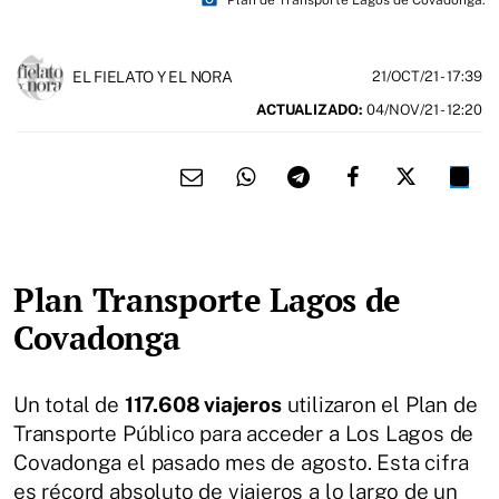
photo_camera
Plan de Transporte Lagos de Covadonga.
EL FIELATO Y EL NORA
21/OCT/21
- 17:39
ACTUALIZADO:
04/NOV/21 - 12:20
Plan Transporte Lagos de
Covadonga
Un total de
117.608 viajeros
utilizaron el Plan de
Transporte Público para acceder a Los Lagos de
Covadonga el pasado mes de agosto. Esta cifra
es récord absoluto de viajeros a lo largo de un