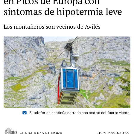
en Picos de Europa con
síntomas de hipotermia leve
Los montañeros son vecinos de Avilés
photo_camera
El teleférico continúa cerrado con motivo del fuerte viento.
EL FIELATO Y EL NORA
03/NOV/23
- 13:52