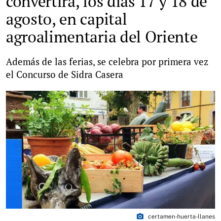
convertirá, los días 17 y 18 de
agosto, en capital
agroalimentaria del Oriente
Además de las ferias, se celebra por primera vez
el Concurso de Sidra Casera
photo_camera
certamen-huerta-llanes