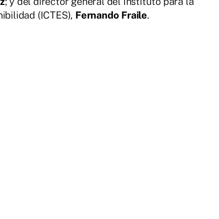
z
; y del director general del Instituto para la
nibilidad (ICTES),
Fernando Fraile
.