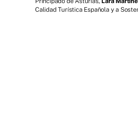
Principado de Asturias,
Lara Martíne
Calidad Turística Española y a Soste