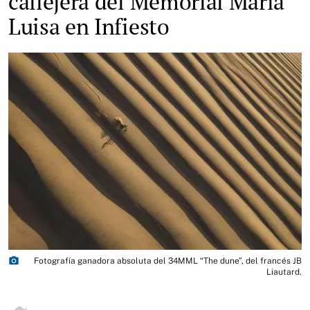
callejera del Memorial María
Luisa en Infiesto
photo_camera
Fotografía ganadora absoluta del 34MML “The dune”, del francés JB
Liautard.