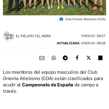
photo_camera
Club Oriente Atletismo (COA).
EL FIELATO Y EL NORA
11/NOV/21
- 09:27
ACTUALIZADO:
11/NOV/21 - 09:28
Los miembros del equipo masculino del Club
Oriente Atletismo (COA) están clasificados para
acudir al
Campeonato de España
de campo a
través.