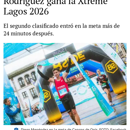
Rodríguez gana la Xtreme
Lagos 2026
El segundo clasificado entró en la meta más de
24 minutos después.
photo_camera
Diego Menéndez en la meta de Cangas de Onís. FOTO: Facebook